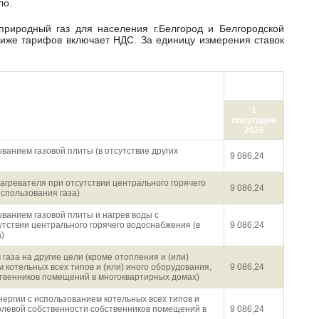
ло.
ниже тарифов включает НДС. За единицу измерения ставок
руб./1 000
куб.м
ования газа населением
1
полугодие
2026
ованием газовой плиты (в отсутствие других
9 086,24
нагревателя при отсутствии центрального горячего
9 086,24
использования газа)
ованием газовой плиты и нагрев воды с
утствии центрального горячего водоснабжения (в
9 086,24
)
аза на другие цели (кроме отопления и (или)
 котельных всех типов и (или) иного оборудования,
9 086,24
твенников помещений в многоквартирных домах)
энергии с использованием котельных всех типов и
олевой собственности собственников помещений в
9 086,24