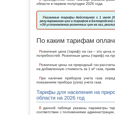
области в первом полугодии 2026 года.
Указанные тарифы действуют с 1 июля 2025г. на основании Приказа Управления по государственному
регулированию цен и тарифов в Белгородской о
«Об установлении розничных цен на газ, реал
По каким тарифам оплач
Розничная цена (тариф) на газ – это цена на газ, реализуемый населению для удовлетворения личных
потребностей. Розничные цены (тариф) на пр
Розничные цены на природный газ рассчитываются и устанавливаются в рублях с учетом в цене налога
на добавленную стоимость за 1 м³ газа, при
При наличии приборов учета газа определение объема поставляемого газа осуществляется по
показаниям прибора (узла) учета газа.
Тарифы для населения на приро
области на 2026 год
В данной таблице указаны параметры тарифных ставок на газ, действующие с 1 января 2026 г. в
соответствии с положениями администрации д