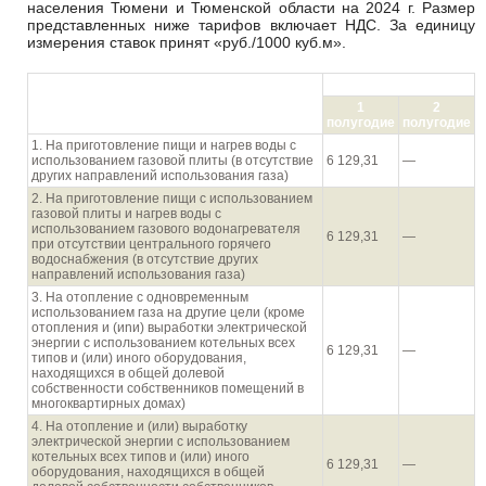
населения Тюмени и Тюменской области на 2024 г. Размер
представленных ниже тарифов включает НДС. За единицу
измерения ставок принят «руб./1000 куб.м».
руб./1000 куб.м
Направления использования газа
1
2
населением
полугодие
полугодие
1. На приготовление пищи и нагрев воды с
использованием газовой плиты (в отсутствие
6 129,31
—
других направлений использования газа)
2. На приготовление пищи с использованием
газовой плиты и нагрев воды с
использованием газового водонагревателя
6 129,31
—
при отсутствии центрального горячего
водоснабжения (в отсутствие других
направлений использования газа)
3. На отопление с одновременным
использованием газа на другие цели (кроме
отопления и (иnи) выработки электрической
энергии с использованием котельных всех
6 129,31
—
типов и (или) иного оборудования,
находящихся в общей долевой
собственности собственников помещений в
многоквартирных домах)
4. На отопление и (или) выработку
электрической энергии с использованием
котельных всех типов и (или) иного
6 129,31
—
оборудования, находящихся в общей