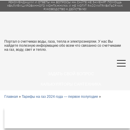
РЕКОМЕНДАЦИИ И ОТВЕТЫ НА ВОПРОСЫ НА САЙТЕ НЕ ЗАМЕНЯТ ПОМОЩЬ
КВАЛИФИЦИРОВАННОГО МОНТАЖНИКА И НЕ МОГУТ РАССМАТРИВАТЬСЯ КАК
РУКОВОДСТВО К ДЕЙСТВИЮ!
Портал о счетчиках воды, газа, тепла и электроэнергии. У нас Вы
найдете полезную информацию обо всем что связанно со счетчиками
на газ, воду, свет и тепло.
ЗАДАТЬ СВОЙ ВОПРОС
КАЛЬКУЛЯТОРЫ САНТЕХНИКА
Главная
»
Тарифы на газ 2024 года — первое полугодие
»
Тарифы на газ в Тюменской области с
1 января 2024 года