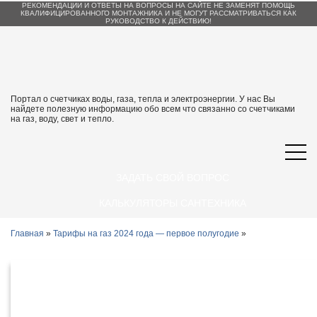
РЕКОМЕНДАЦИИ И ОТВЕТЫ НА ВОПРОСЫ НА САЙТЕ НЕ ЗАМЕНЯТ ПОМОЩЬ
КВАЛИФИЦИРОВАННОГО МОНТАЖНИКА И НЕ МОГУТ РАССМАТРИВАТЬСЯ КАК
РУКОВОДСТВО К ДЕЙСТВИЮ!
Портал о счетчиках воды, газа, тепла и электроэнергии. У нас Вы
найдете полезную информацию обо всем что связанно со счетчиками
на газ, воду, свет и тепло.
ЗАДАТЬ СВОЙ ВОПРОС
КАЛЬКУЛЯТОРЫ САНТЕХНИКА
Главная
»
Тарифы на газ 2024 года — первое полугодие
»
Тарифы на газ в Республике
Карачаево-Черкессия с 1 января 2024