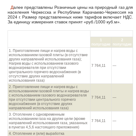
Далее представлены Розничные цены на природный газ для
населения Черкесска и Республики Карачаево-Черкессия на
2024 г. Размер представленных ниже тарифов включает НДС.
За единицу измерения ставок принят «руб./1000 куб.м».
руб./1000 куб.м
Направления использования газа
1
2
населением
полугодие
полугодие
1. Приготовление пищи и нагрев воды с
использованием газовой плиты (в отсутствие
других направлений использования газа);
Нагрев воды с использованием газового
7 764,11
—
водонагревателя при отсутствии
центрального горячего водоснабжения (в
отсутствие других направлений
использования газа)
2. Приготовление пищи и нагрев воды с
использованием газовой плиты и нагрев воды
с использованием газового водонагревателя
7 764,11
—
при отсутствии центрального горячего
водоснабжения (в отсутствие других
направлений использования газа)
3. Отопление с одновременным
использованием газа на другие цели (кроме
7 764,11
—
направлений использования газа, указанных
в пунктах 4,5,6 настоящего приложения)
4. Отопление и (или) выработка