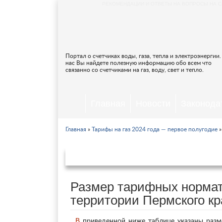
РЕКОМЕНДАЦИИ И ОТВЕТЫ НА ВОПРОСЫ НА С
Портал о счетчиках воды, газа, тепла и электроэнергии.
нас Вы найдете полезную информацию обо всем что
связанно со счетчиками на газ, воду, свет и тепло.
Главная
Новости
Законода
Главная
»
Тарифы на газ 2024 года — первое полугодие
»
Тарифы на газ в Пермс
Размер тарифных нормат
территории Пермского кра
В приведенной ниже таблице указаны размеры тарифных ставок на газ для всех категорий населения