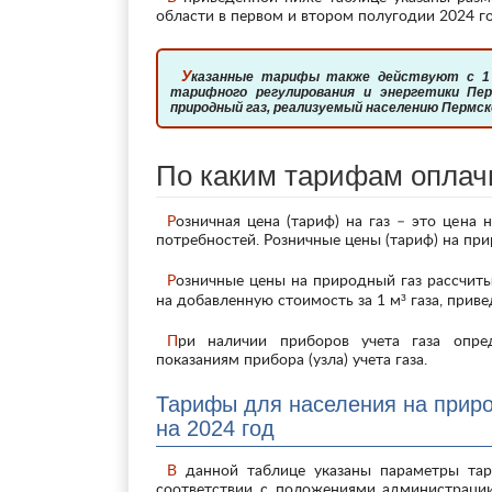
области в первом и втором полугодии 2024 го
Указанные тарифы также действуют с 1 января 2024г. на основании Постановления Министерства
тарифного регулирования и энергетики Пер
природный газ, реализуемый населению Пермског
По каким тарифам оплач
Розничная цена (тариф) на газ – это цена на газ, реализуемый населению для удовлетворения личных
потребностей. Розничные цены (тариф) на при
Розничные цены на природный газ рассчитываются и устанавливаются в рублях с учетом в цене налога
на добавленную стоимость за 1 м³ газа, прив
При наличии приборов учета газа определение объема поставляемого газа осуществляется по
показаниям прибора (узла) учета газа.
Тарифы для населения на приро
на 2024 год
В данной таблице указаны параметры тарифных ставок на газ, действующие с 1 января 2024 г. в
соответствии с положениями администрации