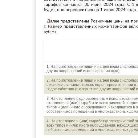
тарифов кончается 30 июня 2024 года. С 1 
будет, оно переноситься на 1 июля 2024 года.
Далее представлены Розничные цены на природный газ для населения Перми и Пермского края на 2024
г. Размер представленных ниже тарифов вклю
куб.м».
Направления использования 
1. На приготовление пищи и нагрев воды с использ
других направлений использования газа)
2. На приготовление пищи и нагрев воды с использ
с использованием газового водонагревателя при от
водоснабжения (в отсутствие других направлений 
3. На отопление с одновременным использованием 
отопления и (или) выработки электрической энерги
типов и (или) иного оборудования, находящихся в
собственников помещений в многоквартирных дом
4. На отопление и (или) выработку электрической 
всех типов и (или) иного оборудования, находящих
собственников помещений в многоквартирных дом