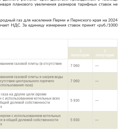
января планового увеличения размеров тарифных ставок не
чает НДС. За единицу измерения ставок принят «руб./1000
руб./1000 куб.м
газа населением
1
2
полугодие
полугодие
ованием газовой плиты (в отсутствие
7 060
—
ованием газовой плиты и нагрев воды
сутствии центрального горячего
7 060
—
использования газа)
газа на другие цели (кроме
и с использованием котельных всех
5 930
—
 общей долевой собственности
ах
энергии с использованием котельных
ся в общей долевой собственности
5 930
—
ах