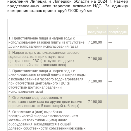
населения Липецка и Липецкой области на 2024 г. Размер
представленных ниже тарифов включает НДС. За единицу
измерения ставок принят «руб./1000 куб.м».
руб./1000 куб.м
Направления использования газа
1
2
населением
полугодие
полугодие
1. Приготовление пищи и нагрев воды с
использованием газовой плиты (в отсутствие
7 190,00
—
других направлений использования газа)
2. Нагрев воды с использованием газового
водонагревателя при отсутствии
7 190,00
—
центрального ГВС (в отсутствие других
направлений использования газа)
3. Приготовление пищи и нагрев воды с
использованием газовой плиты и нагрев воды
с использованием газового водонагревателя
7 190,00
—
при отсутствии центрального ГВС (в
отсутствие других направлений
использования газа)
4. Отопление с одновременным
использованием газа на другие цели (кроме
7 190,00
—
перечисленных в п.5 настоящей таблицы)
5. Отопление и (или) выработка
электрической энергии с использованием
котельных всех типов и (или) иного
оборудования, находящихся в общей
долевой собственности собственников жилых