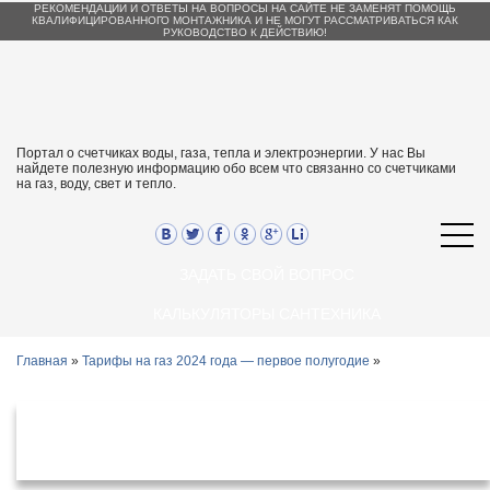
РЕКОМЕНДАЦИИ И ОТВЕТЫ НА ВОПРОСЫ НА САЙТЕ НЕ ЗАМЕНЯТ ПОМОЩЬ
КВАЛИФИЦИРОВАННОГО МОНТАЖНИКА И НЕ МОГУТ РАССМАТРИВАТЬСЯ КАК
РУКОВОДСТВО К ДЕЙСТВИЮ!
Портал о счетчиках воды, газа, тепла и электроэнергии. У нас Вы
найдете полезную информацию обо всем что связанно со счетчиками
на газ, воду, свет и тепло.
ЗАДАТЬ СВОЙ ВОПРОС
КАЛЬКУЛЯТОРЫ САНТЕХНИКА
Главная
»
Тарифы на газ 2024 года — первое полугодие
»
Тарифы на газ в Липецкой области с 1
января 2024 года