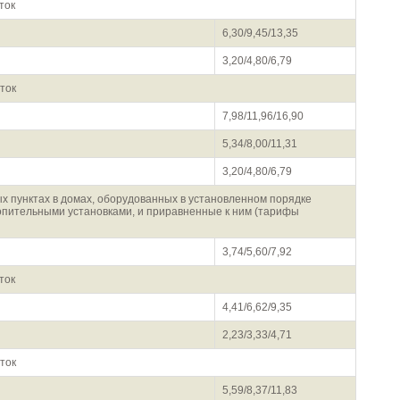
ток
6,30/9,45/13,35
3,20/4,80/6,79
ток
7,98/11,96/16,90
5,34/8,00/11,31
3,20/4,80/6,79
х пунктах в домах, оборудованных в установленном порядке
опительными установками, и приравненные к ним (тарифы
3,74/5,60/7,92
ток
4,41/6,62/9,35
2,23/3,33/4,71
ток
5,59/8,37/11,83