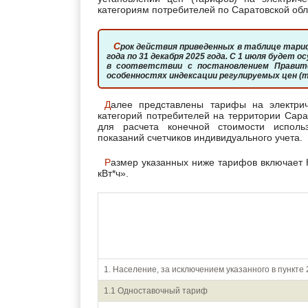
категориям потребителей по Саратовской обл
Срок действия приведенных в таблице тарифов кончается 30 июня 2025 года и повышаются с 1 июля 2025
года по 31 декабря 2025 года. С 1 июля будет
в соответствии с постановлением Правите
особенностях индексации регулируемых цен (
Далее представлены тарифы на электрическую энергию для населения и приравненных к нему
категорий потребителей на территории Сара
для расчета конечной стоимости исполь
показаний счетчиков индивидуального учета.
Размер указанных ниже тарифов включает НДС. За единицу измерения тарифных ставок принят «руб/
кВт*ч».
Показатель (группы потребителей с разбивкой 
по зонам сут
1. Население, за исключением указанного в пункте 
1.1 Одноставочный тариф