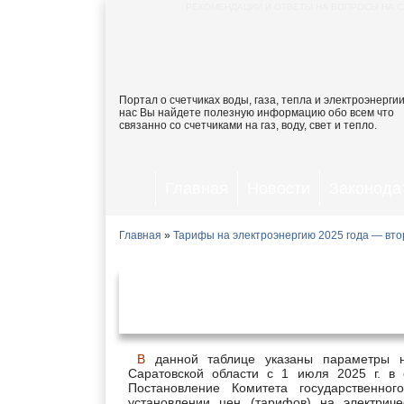
РЕКОМЕНДАЦИИ И ОТВЕТЫ НА ВОПРОСЫ НА С
Портал о счетчиках воды, газа, тепла и электроэнергии
нас Вы найдете полезную информацию обо всем что
связанно со счетчиками на газ, воду, свет и тепло.
Главная
Новости
Законода
Главная
»
Тарифы на электроэнергию 2025 года — вто
Тарифы на электроэнергию 
1 ию
В данной таблице указаны параметры на электрическую энергию, действующие в Саратове и
Саратовской области с 1 июля 2025 г. в
Постановление Комитета государственн
установлении цен (тарифов) на электри