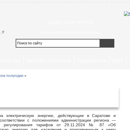
АЙТЕ НЕ ЗАМЕНЯТ ПОМОЩЬ КВАЛИФИЦИРОВАННОГО МОНТАЖНИКА И НЕ МОГУТ РАССМ
ЗАДАТЬ СВОЙ ВОПРОС
. У
КАЛЬКУЛЯТОРЫ САНТЕХНИКА
тельство
Каталог счетчиков
Справочник
ЖКХ
рое полугодие
»
в Саратове и Саратовской области с
ля 2025 года
 соответствии с положениями администрации региона —
ого регулирования тарифов от 29.11.2024 № 87 «Об
ческую энергию для населения и приравненным к нему