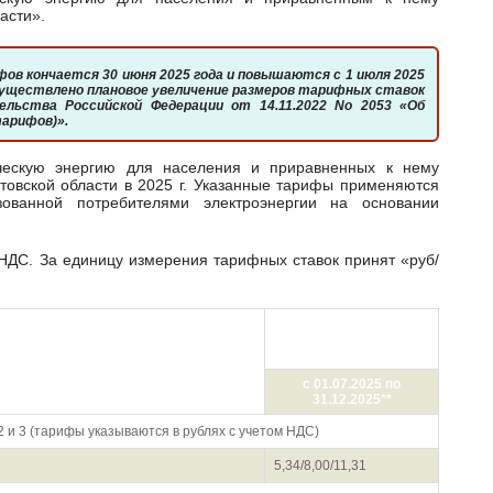
асти».
 осуществлено плановое увеличение размеров тарифных ставок
льства Российской Федерации от 14.11.2022 No 2053 «Об
тарифов)».
товской области в 2025 г. Указанные тарифы применяются
зованной потребителями электроэнергии на основании
Цена (тариф),
руб./кВт·ч (с учетом
тарифа по ставкам и дифференциацией
НДС)
ок)
с 01.07.2025 по
31.12.2025**
2 и 3 (тарифы указываются в рублях с учетом НДС)
5,34/8,00/11,31