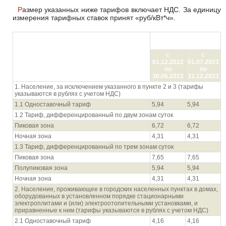
Размер указанных ниже тарифов включает НДС. За единицу
измерения тарифных ставок принят «руб/кВт*ч».
Цена (тариф) в руб./
кВтч
Показатель (группы потребителей с
с
с
разбивкой тарифа по ставкам и
01.12.2022
01.07.2023
дифференциацией по зонам суток)
по
по
30.06.2023
31.12.2023
1. Население, за исключением указанного в пункте 2 и 3 (тарифы
указываются в рублях с учетом НДС)
1.1 Одноставочный тариф
5,94
5,94
1.2 Тариф, дифференцированный по двум зонам суток
Пиковая зона
6,72
6,72
Ночная зона
4,31
4,31
1.3 Тариф, дифференцированный по трем зонам суток
Пиковая зона
7,65
7,65
Полупиковая зона
5,94
5,94
Ночная зона
4,31
4,31
2. Население, проживающее в городских населенных пунктах в домах,
оборудованных в установленном порядке стационарными
электроплитами и (или) электроотопительными установками, и
приравненные к ним (тарифы указываются в рублях с учетом НДС)
2.1 Одноставочный тариф
4,16
4,16