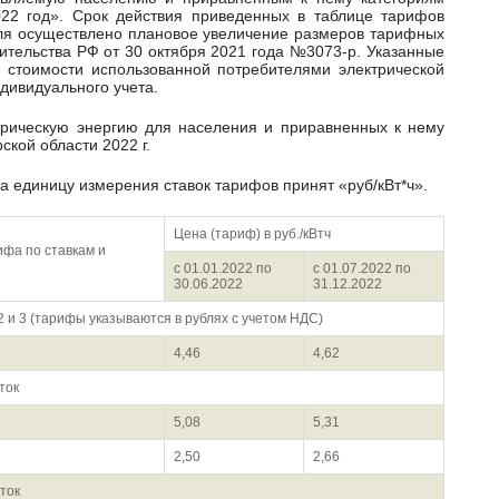
022 год». Срок действия приведенных в таблице тарифов
юля осуществлено плановое увеличение размеров тарифных
ительства РФ от 30 октября 2021 года №3073-р. Указанные
 стоимости использованной потребителями электрической
дивидуального учета.
кой области 2022 г.
а единицу измерения ставок тарифов принят «руб/кВт*ч».
Цена (тариф) в руб./кВтч
ифа по ставкам и
с 01.01.2022 по
с 01.07.2022 по
30.06.2022
31.12.2022
2 и 3 (тарифы указываются в рублях с учетом НДС)
4,46
4,62
ток
5,08
5,31
2,50
2,66
ток