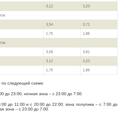
3,12
3,23
ток
3,54
3,71
1,75
1,86
ток
3,58
3,81
3,12
3,23
1,75
1,86
я по следующей схеме:
00 до 23:00; ночная зона – с 23:00 до 7:00.
ая зона – с 23:00 до 7:00.