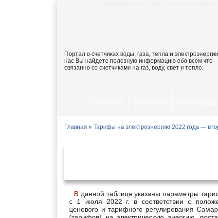
РЕКОМЕНДАЦИИ И ОТВЕТЫ НА ВОПРОСЫ НА С
Портал о счетчиках воды, газа, тепла и электроэнергии
нас Вы найдете полезную информацию обо всем что
связанно со счетчиками на газ, воду, свет и тепло.
Главная
Новости
Законода
Главная
»
Тарифы на электроэнергию 2022 года — вто
Тарифы на электроэнергию
июл
В данной таблице указаны параметры тарифов на электроэнергию, действующие в Самарской области
с 1 июля 2022 г. в соответствии с поло
ценового и тарифного регулирования Самар
(тарифов) на электрическую энергию, пос