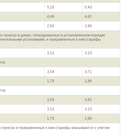
5,10
5,43
4,46
4,62
2,50
2,66
х пунктах в домах, оборудованных в установленном порядке
опительными установками, и приравненные к ним (тарифы
3,12
3,23
ток
3,54
3,71
1,75
1,86
ток
3,58
3,81
3,12
3,23
1,75
1,86
 пунктах и приравненные к ним (тарифы указываются с учетом