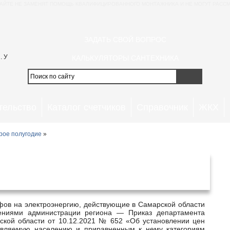
АЙТЕ НЕ ЗАМЕНЯТ ПОМОЩЬ КВАЛИФИЦИРОВАННОГО МОНТАЖНИКА И НЕ МОГУТ РАССМ
ЗАДАТЬ СВОЙ ВОПРОС
. У
КАЛЬКУЛЯТОРЫ САНТЕХНИКА
тельство
Каталог счетчиков
Справочник
ЖКХ
рое полугодие
»
 в Самаре и Самарской области с 1
я 2022 года
жениями администрации региона — Приказ департамента
ской области от 10.12.2021 № 652 «Об установлении цен
тавляемую населению и приравненным к нему категориям