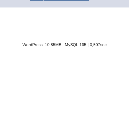
© 2016-2026 | Про Счетчики.ру | Копирование разрешено только с
активной ссылкой и индексируемой гиперссылки на исходную страницу.
Контакты
Карта сайта
Полезные сайты
WordPress: 10.85MB | MySQL:165 | 0,507sec