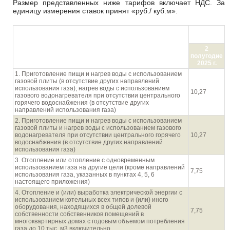
Размер представленных ниже тарифов включает НДС. За
единицу измерения ставок принят «руб./ куб.м».
руб./куб.м
с НДС
Направления использования газа населением
2
полугодие
2025 г.
1. Приготовление пищи и нагрев воды с использованием
газовой плиты (в отсутствие других направлений
использования газа); нагрев воды с использованием
10,27
газового водонагревателя при отсутствии центрального
горячего водоснабжения (в отсутствие других
направлений использования газа)
2. Приготовление пищи и нагрев воды с использованием
газовой плиты и нагрев воды с использованием газового
водонагревателя при отсутствии центрального горячего
10,27
водоснабжения (в отсутствие других направлений
использования газа)
3. Отопление или отопление с одновременным
использованием газа на другие цели (кроме направлений
7,75
использования газа, указанных в пунктах 4, 5, 6
настоящего приложения)
4. Отопление и (или) выработка электрической энергии с
использованием котельных всех типов и (или) иного
оборудования, находящихся в общей долевой
7,75
собственности собственников помещений в
многоквартирных домах с годовым объемом потребления
газа до 10 тыс. м3 включительно