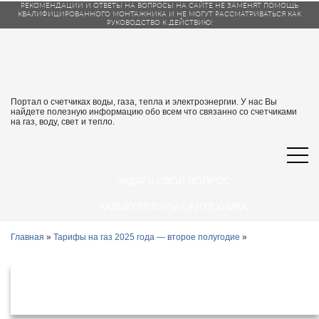
РЕКОМЕНДАЦИИ И ОТВЕТЫ НА ВОПРОСЫ НА САЙТЕ НЕ ЗАМЕНЯТ ПОМОЩЬ
КВАЛИФИЦИРОВАННОГО МОНТАЖНИКА И НЕ МОГУТ РАССМАТРИВАТЬСЯ КАК
РУКОВОДСТВО К ДЕЙСТВИЮ!
Портал о счетчиках воды, газа, тепла и электроэнергии. У нас Вы
найдете полезную информацию обо всем что связанно со счетчиками
на газ, воду, свет и тепло.
ЗАДАТЬ СВОЙ ВОПРОС
КАЛЬКУЛЯТОРЫ САНТЕХНИКА
Главная
»
Тарифы на газ 2025 года — второе полугодие
»
Тарифы на газ в Костромской области
с 1 июля 2025 года