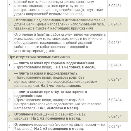
газовой плиты и нагрев воды с использованием
2.
газового водонагревателя при отсутствии
6,02484
центрального горячего водоснабжения (в отсутствие
других направлений использования газа)
Отопление с одновременным использованием газа на
3.
другие цели (кроме направлений использования газа,
6,02484
указанных в пункте 4 настоящего приложения)
Отопление и (или) выработка электрической энергии с
использованием котельных всех типов и (или) иного
4.
оборудования, находящихся в общей долевой
6,02484
собственности собственников помещений в
многоквартирных домах
При отсутствии газовых счетчиков
— плита газовая при горячем водоснабжении
1.
6,02484
(Приготовление пищи).
На 1 человека в месяц.
— плита газовая и водонагреватель
(Приготовление пищи, подогрев воды без
2.
6,02484
центрального горячего водоснабжения с газовым
нагревателем).
На 1 человека в месяц.
— плита газовая при отсутствии горячего
водоснабжения
3.
(Приготовление пищи, подогрев воды без
6,02484
центрального горячего водоснабжения без газового
нагревателя).
На 1 человека в месяц.
Отопление
помещений (с разбивкой на 12
4.
6,02484
месяцев).
На 1 м2 помещения в месяц.
Отопление
помещений (в отопительный период — на
5.
6,02484
7 месяцев).
На 1 м2 помещения в месяц.