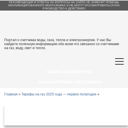
РЕКОМЕНДАЦИИ И ОТВЕТЫ НА ВОПРОСЫ НА САЙТЕ НЕ ЗАМЕНЯТ ПОМОЩЬ
КВАЛИФИЦИРОВАННОГО МОНТАЖНИКА И НЕ МОГУТ РАССМАТРИВАТЬСЯ КАК
РУКОВОДСТВО К ДЕЙСТВИЮ!
Портал о счетчиках воды, газа, тепла и электроэнергии. У нас Вы
найдете полезную информацию обо всем что связанно со счетчиками
на газ, воду, свет и тепло.
ЗАДАТЬ СВОЙ ВОПРОС
КАЛЬКУЛЯТОРЫ САНТЕХНИКА
Главная
»
Тарифы на газ 2025 года — первое полугодие
»
Тарифы на газ в республике Крым с 1
января 2025 года