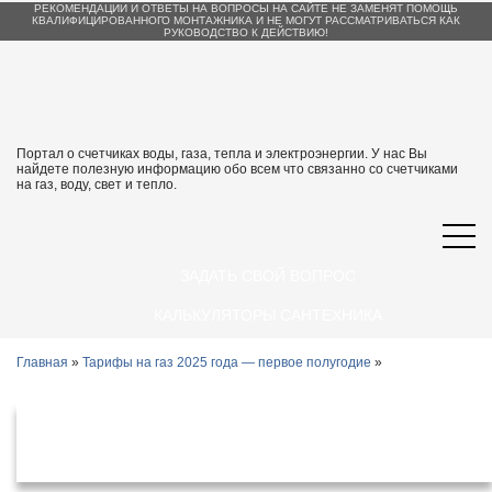
РЕКОМЕНДАЦИИ И ОТВЕТЫ НА ВОПРОСЫ НА САЙТЕ НЕ ЗАМЕНЯТ ПОМОЩЬ
КВАЛИФИЦИРОВАННОГО МОНТАЖНИКА И НЕ МОГУТ РАССМАТРИВАТЬСЯ КАК
РУКОВОДСТВО К ДЕЙСТВИЮ!
Портал о счетчиках воды, газа, тепла и электроэнергии. У нас Вы
найдете полезную информацию обо всем что связанно со счетчиками
на газ, воду, свет и тепло.
ЗАДАТЬ СВОЙ ВОПРОС
КАЛЬКУЛЯТОРЫ САНТЕХНИКА
Главная
»
Тарифы на газ 2025 года — первое полугодие
»
Тарифы на газ в Курской области с 1
января 2025 года