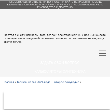
РЕКОМЕНДАЦИИ И ОТВЕТЫ НА ВОПРОСЫ НА САЙТЕ НЕ ЗАМЕНЯТ ПОМОЩЬ
КВАЛИФИЦИРОВАННОГО МОНТАЖНИКА И НЕ МОГУТ РАССМАТРИВАТЬСЯ КАК
РУКОВОДСТВО К ДЕЙСТВИЮ!
Портал о счетчиках воды, газа, тепла и электроэнергии. У нас Вы найдете
полезную информацию обо всем что связанно со счетчиками на газ, воду,
свет и тепло.
ЗАДАТЬ СВОЙ ВОПРОС
КАЛЬКУЛЯТОРЫ САНТЕХНИКА
Главная
»
Тарифы на газ 2024 года — второе полугодие
»
Тарифы на газ в Забайкальском крае
с 1 июля 2024 года