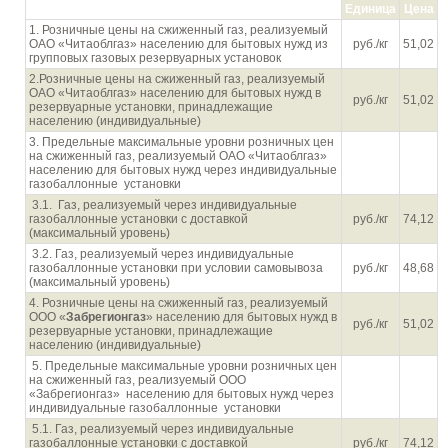
Единица
Цена
1. Розничные цены на сжиженный газ, реализуемый
ОАО «Читаоблгаз» населению для бытовых нужд из
руб./кг
51,02
групповых газовых резервуарных установок
2.Розничные цены на сжиженный газ, реализуемый
ОАО «Читаоблгаз» населению для бытовых нужд в
руб./кг
51,02
резервуарные установки, принадлежащие
населению (индивидуальные)
3. Предельные максимальные уровни розничных цен
на сжиженный газ, реализуемый ОАО «Читаоблгаз»
населению для бытовых нужд через индивидуальные
газобаллонные установки
3.1. Газ, реализуемый через индивидуальные
газобаллонные установки с доставкой
руб./кг
74,12
(максимальный уровень)
3.2. Газ, реализуемый через индивидуальные
газобаллонные установки при условии самовывоза
руб./кг
48,68
(максимальный уровень)
4. Розничные цены на сжиженный газ, реализуемый
ООО «
Забрегионгаз
» населению для бытовых нужд в
руб./кг
51,02
резервуарные установки, принадлежащие
населению (индивидуальные)
5. Предельные максимальные уровни розничных цен
на сжиженный газ, реализуемый ООО
«Забрегионгаз» населению для бытовых нужд через
индивидуальные газобаллонные установки
5.1. Газ, реализуемый через индивидуальные
газобаллонные установки с доставкой
руб./кг
74,12