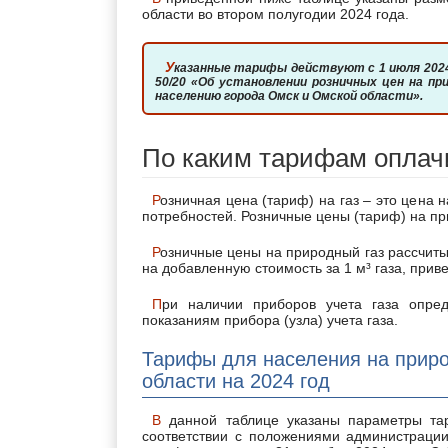
области во втором полугодии 2024 года.
Указанные тарифы действуют с 1 июля 2024г. на основании Приказа РЭК Омской области от 07.05.2024 №
50/20 «Об установлении розничных цен на пр
населению города Омск и Омской области».
По каким тарифам оплач
Розничная цена (тариф) на газ – это цена на газ, реализуемый населению для удовлетворения личных
потребностей. Розничные цены (тариф) на пр
Розничные цены на природный газ рассчитываются и устанавливаются в рублях с учетом в цене налога
на добавленную стоимость за 1 м³ газа, при
При наличии приборов учета газа определение объема поставляемого газа осуществляется по
показаниям прибора (узла) учета газа.
Тарифы для населения на приро
области на 2024 год
В данной таблице указаны параметры тарифных ставок на газ, действующие с 1 июля 2024 г. в
соответствии с положениями администрации