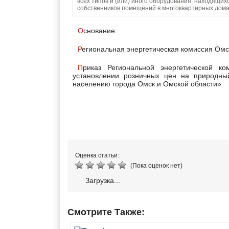
всех типов и (или) иного оборудования, находящих
собственников помещений в многоквартирных дом
Основание:
Региональная энергетическая комиссия Омс
Приказ Региональной энергетической комиссии Омской области от 07.05.2024 № 50/20 «Об
установлении розничных цен на природны
населению города Омск и Омской области»
Оценка статьи:
(Пока оценок нет)
Загрузка...
Смотрите Также: