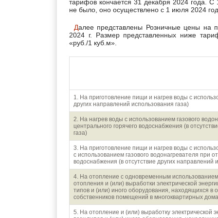
тарифов кончается 31 декабря 2024 года. С
не было, оно осуществлено с 1 июля 2024 год
Далее представлены Розничные цены на природный газ для населения Омска и Омской области на
2024 г. Размер представленных ниже тари
«руб./1 куб.м».
Направления использования 
1. На приготовление пищи и нагрев воды с использ
других направлений использования газа)
2. На нагрев воды с использованием газового водо
центрального горячего водоснабжения (в отсутств
газа)
3. На приготовление пищи и нагрев воды с использ
с использованием газового водонагревателя при от
водоснабжения (в отсутствие других направлений 
4. На отопление с одновременным использованием 
отопления и (или) выработки электрической энерги
типов и (или) иного оборудования, находящихся в
собственников помещений в многоквартирных дома
5. На отопление и (или) выработку электрической 