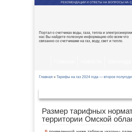
РЕКОМЕНДАЦИИ И ОТВЕТЫ НА ВОПРОСЫ НА С
Портал о счетчиках воды, газа, тепла и электроэнергии
нас Вы найдете полезную информацию обо всем что
связанно со счетчиками на газ, воду, свет и тепло.
Главная
Новости
Законода
Главная
»
Тарифы на газ 2024 года — второе полугоди
Тарифы на газ в Омск
Размер тарифных нормат
территории Омской облас
В приведенной ниже таблице указаны размеры тарифных ставок на газ для всех категорий населения