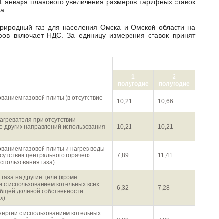
 1 января планового увеличения размеров тарифных ставок
а.
фов включает НДС. За единицу измерения ставок принят
руб./1 куб.м
газа населением
1
2
полугодие
полугодие
ованием газовой плиты (в отсутствие
10,21
10,66
нагревателя при отсутствии
ие других направлений использования
10,21
10,21
ованием газовой плиты и нагрев воды
сутствии центрального горячего
7,89
11,41
использования газа)
газа на другие цели (кроме
и с использованием котельных всех
6,32
7,28
 общей долевой собственности
х)
энергии с использованием котельных