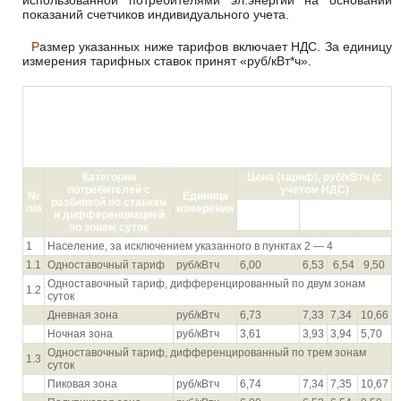
использованной потребителями эл.энергии на основании
показаний счетчиков индивидуального учета.
Размер указанных ниже тарифов включает НДС. За единицу
измерения тарифных ставок принят «руб/кВт*ч».
Тарифы на электрическую энергию для населения и
приравненным к нему категорий потребителей по Краснодарскому
краю, Республике Адыгея и федеральной территории «Сириус» на
2024 и 2025 год
(приказ департамента государственного
регулирования тарифов Краснодарского края от 24.11.2023 №
27/2023-э)
Категории
Цена (тариф), руб/кВтч (с
потребителей с
учетом НДС)
№
Единица
разбивкой по ставкам
п/п
измерения
I
I полугодие
и дифференциацией
полугодие
2025**
по зонам суток
1
Население, за исключением указанного в пунктах 2 — 4
1.1
Одноставочный тариф
руб/кВтч
6,00
6,53
6,54
9,50
Одноставочный тариф, дифференцированный по двум зонам
1.2
суток
Дневная зона
руб/кВтч
6,73
7,33
7,34
10,66
Ночная зона
руб/кВтч
3,61
3,93
3,94
5,70
Одноставочный тариф, дифференцированный по трем зонам
1.3
суток
Пиковая зона
руб/кВтч
6,74
7,34
7,35
10,67