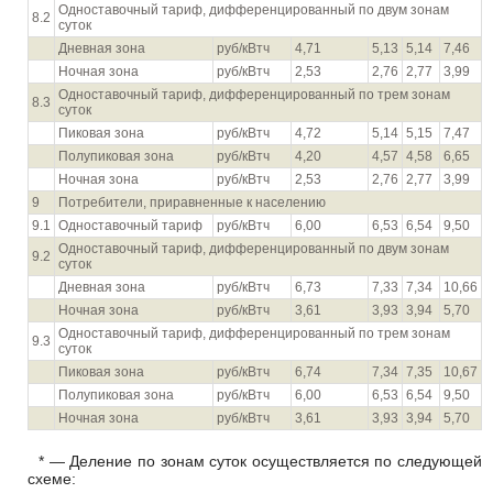
Одноставочный тариф, дифференцированный по двум зонам
8.2
суток
Дневная зона
руб/кВтч
4,71
5,13
5,14
7,46
Ночная зона
руб/кВтч
2,53
2,76
2,77
3,99
Одноставочный тариф, дифференцированный по трем зонам
8.3
суток
Пиковая зона
руб/кВтч
4,72
5,14
5,15
7,47
Полупиковая зона
руб/кВтч
4,20
4,57
4,58
6,65
Ночная зона
руб/кВтч
2,53
2,76
2,77
3,99
9
Потребители, приравненные к населению
9.1
Одноставочный тариф
руб/кВтч
6,00
6,53
6,54
9,50
Одноставочный тариф, дифференцированный по двум зонам
9.2
суток
Дневная зона
руб/кВтч
6,73
7,33
7,34
10,66
Ночная зона
руб/кВтч
3,61
3,93
3,94
5,70
Одноставочный тариф, дифференцированный по трем зонам
9.3
суток
Пиковая зона
руб/кВтч
6,74
7,34
7,35
10,67
Полупиковая зона
руб/кВтч
6,00
6,53
6,54
9,50
Ночная зона
руб/кВтч
3,61
3,93
3,94
5,70
* — Деление по зонам суток осуществляется по следующей
схеме: