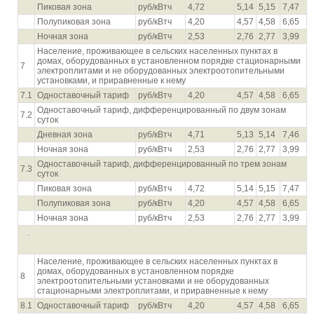
Пиковая зона
руб/кВтч
4,72
5,14
5,15
7,47
Полупиковая зона
руб/кВтч
4,20
4,57
4,58
6,65
Ночная зона
руб/кВтч
2,53
2,76
2,77
3,99
Население, проживающее в сельских населенных пунктах в
домах, оборудованных в установленном порядке стационарными
7
электроплитами и не оборудованных электроотопительными
установками, и приравненные к нему
7.1
Одноставочный тариф
руб/кВтч
4,20
4,57
4,58
6,65
Одноставочный тариф, дифференцированный по двум зонам
7.2
суток
Дневная зона
руб/кВтч
4,71
5,13
5,14
7,46
Ночная зона
руб/кВтч
2,53
2,76
2,77
3,99
Одноставочный тариф, дифференцированный по трем зонам
7.3
суток
Пиковая зона
руб/кВтч
4,72
5,14
5,15
7,47
Полупиковая зона
руб/кВтч
4,20
4,57
4,58
6,65
Ночная зона
руб/кВтч
2,53
2,76
2,77
3,99
.
Население, проживающее в сельских населенных пунктах в
домах, оборудованных в установленном порядке
8
электроотопительными установками и не оборудованных
стационарными электроплитами, и приравненные к нему
8.1
Одноставочный тариф
руб/кВтч
4,20
4,57
4,58
6,65