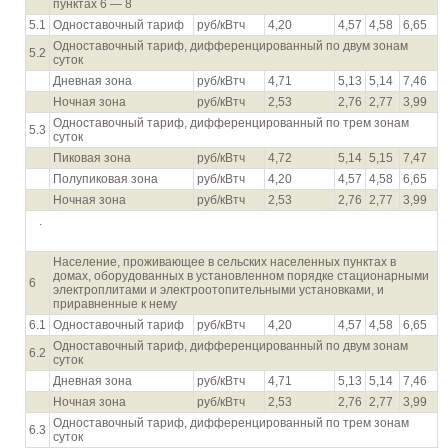
пунктах 6 — 8
5.1
Одноставочный тариф
руб/кВтч
4,20
4,57
4,58
6,65
Одноставочный тариф, дифференцированный по двум зонам
5.2
суток
Дневная зона
руб/кВтч
4,71
5,13
5,14
7,46
Ночная зона
руб/кВтч
2,53
2,76
2,77
3,99
Одноставочный тариф, дифференцированный по трем зонам
5.3
суток
Пиковая зона
руб/кВтч
4,72
5,14
5,15
7,47
Полупиковая зона
руб/кВтч
4,20
4,57
4,58
6,65
Ночная зона
руб/кВтч
2,53
2,76
2,77
3,99
.
Население, проживающее в сельских населенных пунктах в
домах, оборудованных в установленном порядке стационарными
6
электроплитами и электроотопительными установками, и
приравненные к нему
6.1
Одноставочный тариф
руб/кВтч
4,20
4,57
4,58
6,65
Одноставочный тариф, дифференцированный по двум зонам
6.2
суток
Дневная зона
руб/кВтч
4,71
5,13
5,14
7,46
Ночная зона
руб/кВтч
2,53
2,76
2,77
3,99
Одноставочный тариф, дифференцированный по трем зонам
6.3
суток