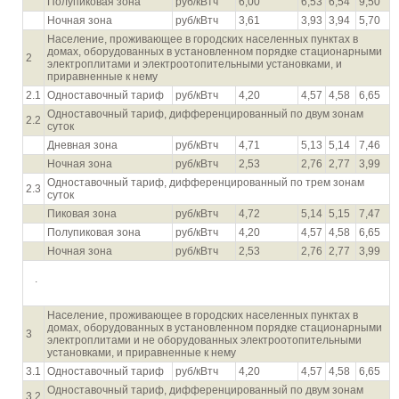
Полупиковая зона
руб/кВтч
6,00
6,53
6,54
9,50
Ночная зона
руб/кВтч
3,61
3,93
3,94
5,70
Население, проживающее в городских населенных пунктах в
домах, оборудованных в установленном порядке стационарными
2
электроплитами и электроотопительными установками, и
приравненные к нему
2.1
Одноставочный тариф
руб/кВтч
4,20
4,57
4,58
6,65
Одноставочный тариф, дифференцированный по двум зонам
2.2
суток
Дневная зона
руб/кВтч
4,71
5,13
5,14
7,46
Ночная зона
руб/кВтч
2,53
2,76
2,77
3,99
Одноставочный тариф, дифференцированный по трем зонам
2.3
суток
Пиковая зона
руб/кВтч
4,72
5,14
5,15
7,47
Полупиковая зона
руб/кВтч
4,20
4,57
4,58
6,65
Ночная зона
руб/кВтч
2,53
2,76
2,77
3,99
.
Население, проживающее в городских населенных пунктах в
домах, оборудованных в установленном порядке стационарными
3
электроплитами и не оборудованных электроотопительными
установками, и приравненные к нему
3.1
Одноставочный тариф
руб/кВтч
4,20
4,57
4,58
6,65
Одноставочный тариф, дифференцированный по двум зонам
3.2