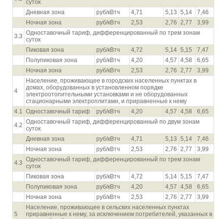
суток
Дневная зона
руб/кВтч
4,71
5,13
5,14
7,46
Ночная зона
руб/кВтч
2,53
2,76
2,77
3,99
Одноставочный тариф, дифференцированный по трем зонам
3.3
суток
Пиковая зона
руб/кВтч
4,72
5,14
5,15
7,47
Полупиковая зона
руб/кВтч
4,20
4,57
4,58
6,65
Ночная зона
руб/кВтч
2,53
2,76
2,77
3,99
Население, проживающее в городских населенных пунктах в
домах, оборудованных в установленном порядке
4
электроотопительными установками и не оборудованных
стационарными электроплитами, и приравненные к нему
4.1
Одноставочный тариф
руб/кВтч
4,20
4,57
4,58
6,65
Одноставочный тариф, дифференцированный по двум зонам
4.2
суток
Дневная зона
руб/кВтч
4,71
5,13
5,14
7,46
Ночная зона
руб/кВтч
2,53
2,76
2,77
3,99
Одноставочный тариф, дифференцированный по трем зонам
4.3
суток
Пиковая зона
руб/кВтч
4,72
5,14
5,15
7,47
Полупиковая зона
руб/кВтч
4,20
4,57
4,58
6,65
Ночная зона
руб/кВтч
2,53
2,76
2,77
3,99
Население, проживающее в сельских населенных пунктах
5
приравненные к нему, за исключением потребителей, указанных в