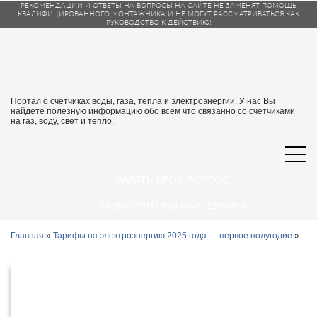
РЕКОМЕНДАЦИИ И ОТВЕТЫ НА ВОПРОСЫ НА САЙТЕ НЕ ЗАМЕНЯТ ПОМОЩЬ
КВАЛИФИЦИРОВАННОГО МОНТАЖНИКА И НЕ МОГУТ РАССМАТРИВАТЬСЯ КАК
РУКОВОДСТВО К ДЕЙСТВИЮ!
Портал о счетчиках воды, газа, тепла и электроэнергии. У нас Вы
найдете полезную информацию обо всем что связанно со счетчиками
на газ, воду, свет и тепло.
ЗАДАТЬ СВОЙ ВОПРОС
КАЛЬКУЛЯТОРЫ САНТЕХНИКА
Главная
»
Тарифы на электроэнергию 2025 года — первое полугодие
»
Тарифы на электроэнергию в Майкопе
и Республике Адыгея с 1 января 2025