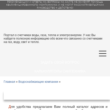
РЕКОМЕНДАЦИИ И ОТВЕТЫ НА ВОПРОСЫ НА САЙТЕ НЕ ЗАМЕНЯТ ПОМОЩЬ
КВАЛИФИЦИРОВАННОГО МОНТАЖНИКА И НЕ МОГУТ РАССМАТРИВАТЬСЯ КАК
РУКОВОДСТВО К ДЕЙСТВИЮ!
Портал о счетчиках воды, газа, тепла и электроэнергии. У нас Вы
найдете полезную информацию обо всем что связанно со счетчиками
на газ, воду, свет и тепло.
ЗАДАТЬ СВОЙ ВОПРОС
КАЛЬКУЛЯТОРЫ САНТЕХНИКА
Главная
»
Водоснабжающие компании
»
Водоснабжающие организации Ужур
Для удобства предлагаем Вам полный каталог адресов и