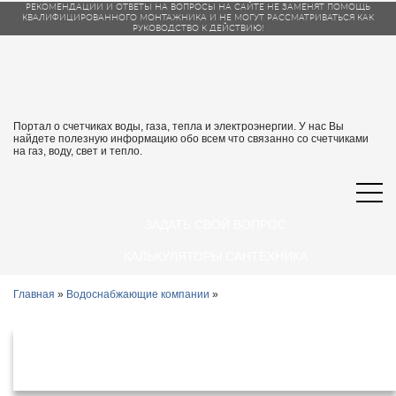
РЕКОМЕНДАЦИИ И ОТВЕТЫ НА ВОПРОСЫ НА САЙТЕ НЕ ЗАМЕНЯТ ПОМОЩЬ
КВАЛИФИЦИРОВАННОГО МОНТАЖНИКА И НЕ МОГУТ РАССМАТРИВАТЬСЯ КАК
РУКОВОДСТВО К ДЕЙСТВИЮ!
Портал о счетчиках воды, газа, тепла и электроэнергии. У нас Вы
найдете полезную информацию обо всем что связанно со счетчиками
на газ, воду, свет и тепло.
ЗАДАТЬ СВОЙ ВОПРОС
КАЛЬКУЛЯТОРЫ САНТЕХНИКА
Главная
»
Водоснабжающие компании
»
Водоснабжающие организации
Новоульяновск