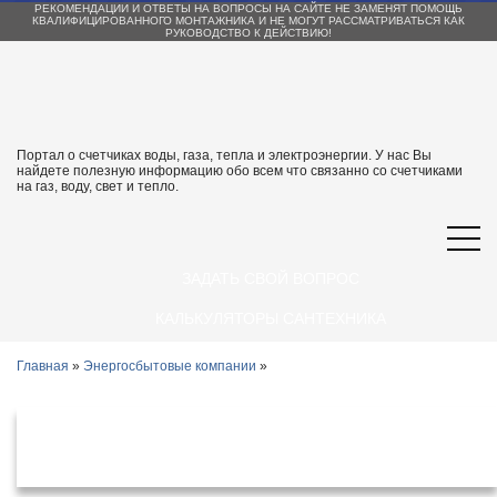
РЕКОМЕНДАЦИИ И ОТВЕТЫ НА ВОПРОСЫ НА САЙТЕ НЕ ЗАМЕНЯТ ПОМОЩЬ
КВАЛИФИЦИРОВАННОГО МОНТАЖНИКА И НЕ МОГУТ РАССМАТРИВАТЬСЯ КАК
РУКОВОДСТВО К ДЕЙСТВИЮ!
Портал о счетчиках воды, газа, тепла и электроэнергии. У нас Вы
найдете полезную информацию обо всем что связанно со счетчиками
на газ, воду, свет и тепло.
ЗАДАТЬ СВОЙ ВОПРОС
КАЛЬКУЛЯТОРЫ САНТЕХНИКА
Главная
»
Энергосбытовые компании
»
Энергосбытовые организации
Мещовск