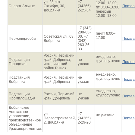
ул. 25 лет
+7
12:00–13:00;
Энерго-Альянс
Октября, 30,
(34265)
Показа
пт 8:00–16:00,
Добрянка
2-25-34
перерыв
12:00–13:00
+7 (342)
200-63-
пн-пт 8:00–
Советская ул., 68,
00, +7
17:00
Пермэнергосбыт
Показа
Добрянка
(342)
263-36-
33
Россия, Пермский
ежедневно,
Подстанция
край, Добрянка,
не
круглосуточно
Показа
Городская
исторический
указан
район Рынок
ежедневно,
Подстанция
Россия, Пермский
не
круглосуточно
Показа
Добрянка
край, Добрянка
указан
ежедневно,
Подстанция
Россия, Пермский
не
круглосуточно
Показа
Промплощадка
край, Добрянка
указан
Добрянское
монтажное
ул.
+7
не указано
управление,
Первостроителей,
(34265)
Показа
производственное
2, Добрянка
2-29-20
объединение
Уралэнергомонтаж