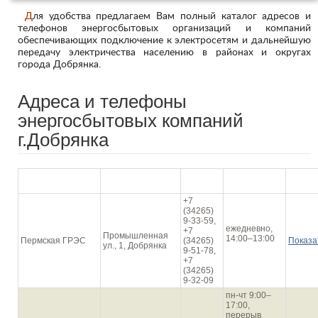
Для удобства предлагаем Вам полный каталог адресов и
телефонов энергосбытовых организаций и компаний
обеспечивающих подключение к электросетям и дальнейшую
передачу электричества населению в районах и округах
города Добрянка.
Адреса и телефоны
энергосбытовых компаний
г.Добрянка
График
Наименование
Адрес
Телефон
На кар
работы
+7
(34265)
9-33-59,
ежедневно,
+7
Промышленная
14:00–13:00
Пермская ГРЭС
(34265)
Показа
ул., 1, Добрянка
9-51-78,
+7
(34265)
9-32-09
пн-чт 9:00–
17:00,
перерыв