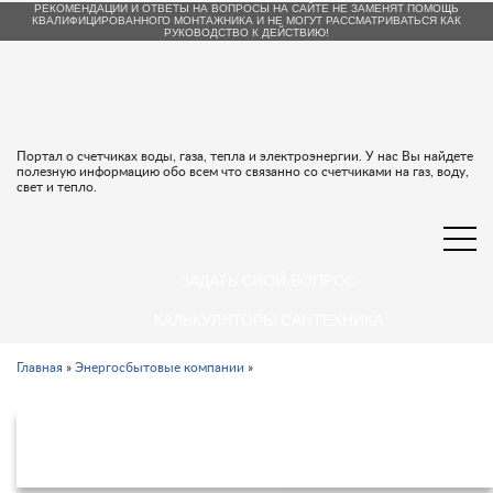
РЕКОМЕНДАЦИИ И ОТВЕТЫ НА ВОПРОСЫ НА САЙТЕ НЕ ЗАМЕНЯТ ПОМОЩЬ
КВАЛИФИЦИРОВАННОГО МОНТАЖНИКА И НЕ МОГУТ РАССМАТРИВАТЬСЯ КАК
РУКОВОДСТВО К ДЕЙСТВИЮ!
Портал о счетчиках воды, газа, тепла и электроэнергии. У нас Вы найдете
полезную информацию обо всем что связанно со счетчиками на газ, воду,
свет и тепло.
ЗАДАТЬ СВОЙ ВОПРОС
КАЛЬКУЛЯТОРЫ САНТЕХНИКА
Главная
»
Энергосбытовые компании
»
Энергосбытовые организации
Добрянка