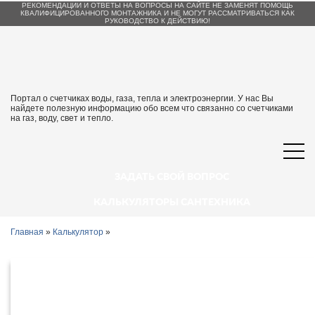
РЕКОМЕНДАЦИИ И ОТВЕТЫ НА ВОПРОСЫ НА САЙТЕ НЕ ЗАМЕНЯТ ПОМОЩЬ
КВАЛИФИЦИРОВАННОГО МОНТАЖНИКА И НЕ МОГУТ РАССМАТРИВАТЬСЯ КАК
РУКОВОДСТВО К ДЕЙСТВИЮ!
Портал о счетчиках воды, газа, тепла и электроэнергии. У нас Вы
найдете полезную информацию обо всем что связанно со счетчиками
на газ, воду, свет и тепло.
ЗАДАТЬ СВОЙ ВОПРОС
КАЛЬКУЛЯТОРЫ САНТЕХНИКА
Главная
»
Калькулятор
»
Калькулятор платежей на
коммунальные услуги в