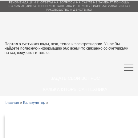
РЕКОМЕНДАЦИИ И ОТВЕТЫ НА ВОПРОСЫ НА САЙТЕ НЕ ЗАМЕНЯТ ПОМОЩЬ
КВАЛИФИЦИРОВАННОГО МОНТАЖНИКА И НЕ МОГУТ РАССМАТРИВАТЬСЯ КАК
РУКОВОДСТВО К ДЕЙСТВИЮ!
Портал о счетчиках воды, газа, тепла и электроэнергии. У нас Вы
найдете полезную информацию обо всем что связанно со счетчиками
на газ, воду, свет и тепло.
ЗАДАТЬ СВОЙ ВОПРОС
КАЛЬКУЛЯТОРЫ САНТЕХНИКА
Главная
»
Калькулятор
»
Калькулятор платежей на
коммунальные услуги в Саратовской