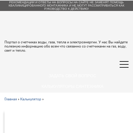
РЕКОМЕНДАЦИИ И ОТВЕТЫ НА ВОПРОСЫ НА САЙТЕ НЕ ЗАМЕНЯТ ПОМОЩЬ
КВАЛИФИЦИРОВАННОГО МОНТАЖНИКА И НЕ МОГУТ РАССМАТРИВАТЬСЯ КАК
РУКОВОДСТВО К ДЕЙСТВИЮ!
Портал о счетчиках воды, газа, тепла и электроэнергии. У нас Вы найдете
полезную информацию обо всем что связанно со счетчиками на газ, воду,
свет и тепло.
ЗАДАТЬ СВОЙ ВОПРОС
КАЛЬКУЛЯТОРЫ САНТЕХНИКА
Главная
»
Калькулятор
»
Калькулятор платежей на
коммунальные услуги в Ростовской