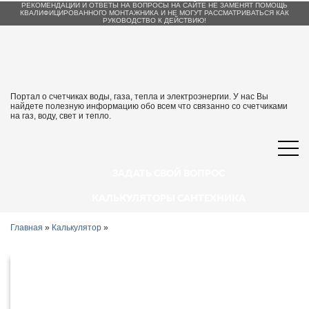
РЕКОМЕНДАЦИИ И ОТВЕТЫ НА ВОПРОСЫ НА САЙТЕ НЕ ЗАМЕНЯТ ПОМОЩЬ
КВАЛИФИЦИРОВАННОГО МОНТАЖНИКА И НЕ МОГУТ РАССМАТРИВАТЬСЯ КАК
РУКОВОДСТВО К ДЕЙСТВИЮ!
Портал о счетчиках воды, газа, тепла и электроэнергии. У нас Вы
найдете полезную информацию обо всем что связанно со счетчиками
на газ, воду, свет и тепло.
ЗАДАТЬ СВОЙ ВОПРОС
КАЛЬКУЛЯТОРЫ САНТЕХНИКА
Главная
»
Калькулятор
»
Калькулятор платежей на
коммунальные услуги в