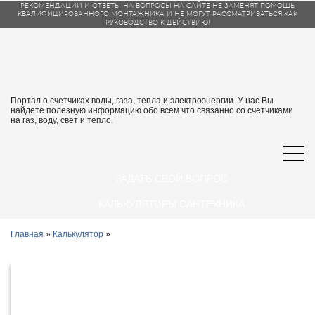
РЕКОМЕНДАЦИИ И ОТВЕТЫ НА ВОПРОСЫ НА САЙТЕ НЕ ЗАМЕНЯТ ПОМОЩЬ
КВАЛИФИЦИРОВАННОГО МОНТАЖНИКА И НЕ МОГУТ РАССМАТРИВАТЬСЯ КАК
РУКОВОДСТВО К ДЕЙСТВИЮ!
Портал о счетчиках воды, газа, тепла и электроэнергии. У нас Вы
найдете полезную информацию обо всем что связанно со счетчиками
на газ, воду, свет и тепло.
ЗАДАТЬ СВОЙ ВОПРОС
КАЛЬКУЛЯТОРЫ САНТЕХНИКА
Главная
»
Калькулятор
»
Калькулятор платежей на
коммунальные услуги в Ивановской