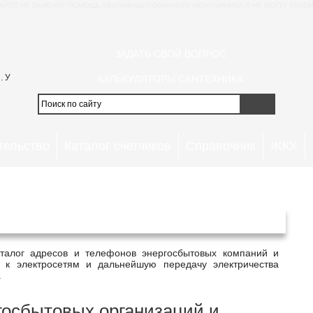
АЙТЕ НЕ ЗАМЕНЯТ ПОМОЩЬ КВАЛИФИЦИРОВАННОГО МОНТАЖНИКА И НЕ МОГУТ РАССМ
ЗАДАТЬ СВОЙ ВОПРОС
. У
КАЛЬКУЛЯТОРЫ САНТЕХНИКА
тельство
Каталог счетчиков
Справочник
ЖКХ
ые организации Миасс
 к электросетям и дальнейшую передачу электричества
.
госбытовых организаций и