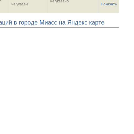
,
не указано
не указан
Показать
аций в городе Миасс на Яндекс карте