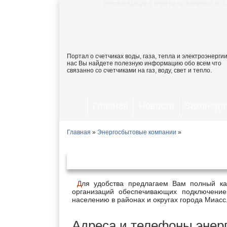
РЕКОМЕНДАЦИИ И ОТВЕТЫ НА ВОПРОСЫ НА С
Портал о счетчиках воды, газа, тепла и электроэнергии
нас Вы найдете полезную информацию обо всем что
связанно со счетчиками на газ, воду, свет и тепло.
Главная
Новости
Законода
Главная
»
Энергосбытовые компании
»
Энергосбытов
Для удобства предлагаем Вам полный каталог адресов и телефонов энергосбытовых компаний и
организаций обеспечивающих подключение
населению в районах и округах города Миасс
Адреса и телефоны энер