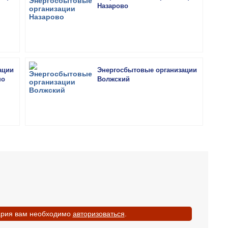
Назарово
ации
Энергосбытовые организации
но
Волжский
ария вам необходимо
авторизоваться
.