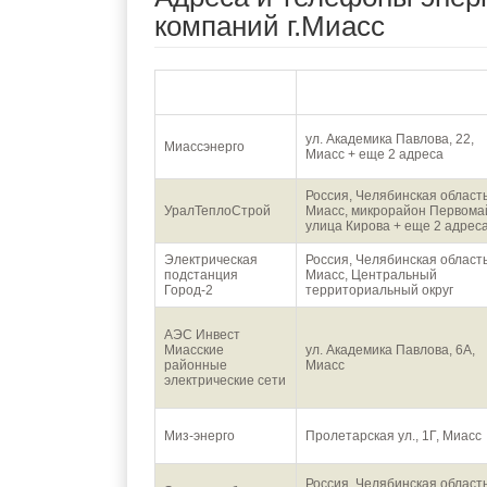
компаний г.Миасс
Наименование
Адрес
ул. Академика Павлова, 22,
Миассэнерго
Миасс + еще 2 адреса
Россия, Челябинская область
УралТеплоСтрой
Миасс, микрорайон Первома
улица Кирова + еще 2 адрес
Электрическая
Россия, Челябинская область
подстанция
Миасс, Центральный
Город-2
территориальный округ
АЭС Инвест
Миасские
ул. Академика Павлова, 6А,
районные
Миасс
электрические сети
Миз-энерго
Пролетарская ул., 1Г, Миасс
Россия, Челябинская область