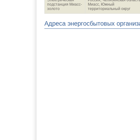
Электрическая
Россия, Челябинская область
подстанция Миасс-
Миасс, Южный
золото
территориальный округ
Адреса энергосбытовых организ